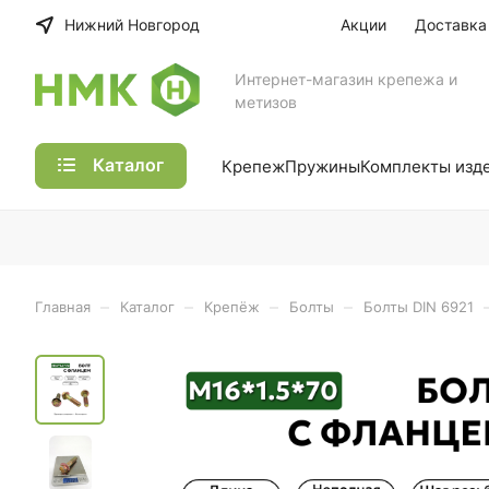
Нижний Новгород
Акции
Доставка
Интернет-магазин крепежа и
метизов
Каталог
Крепеж
Пружины
Комплекты изд
–
–
–
–
Главная
Каталог
Крепёж
Болты
Болты DIN 6921