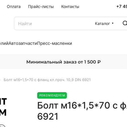
+7 4
Оплата
Прайс-листы
Контакты
Каталог
елий
Автозапчасти
Пресс-масленки
–
Болт м16*1,5*70 с фланц кл.проч. 10,9 DIN 6921
РЕКОМЕНДУЕМ
Болт м16*1,5*70 с ф
6921