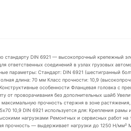
 по стандарту DIN 6921 — высокопрочный крепежный эл
для ответственных соединений в узлах грузовых авто
ые параметры: Стандарт: DIN 6921 (шестигранный болт
 Полная длина: 70 мм Класс прочности: 10,9 (высокопро
 Конструктивные особенности Фланцевая головка с пр
иту от проворачивания без дополнительных шайб Увел
т максимальную прочность стержня в зоне растяжения,
5х70 10,9 DIN 6921 используется для: Крепления рамы 
высокими нагрузками Ремонтных и сервисных работ на
ая прочность — выдерживает нагрузки до 1250 Н/мм² М