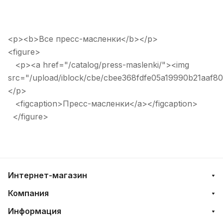
<p><b>Все пресс-масленки</b></p>
<figure>
<p><a href="/catalog/press-maslenki/"><img
src="/upload/iblock/cbe/cbee368fdfe05a19990b21aaf80
</p>
<figcaption>Пресс-масленки</a></figcaption>
</figure>
Интернет-магазин
Компания
Информация