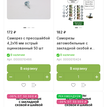
172 ₽
182 ₽
Саморез с прессшайбой
Саморезы
4,2х16 мм острый
автомобильные с
оцинкованный 50 шт
закладной скобой и
шайбой М5, 50 шт
В наличии
В наличии
Арт.
0000010466
Арт.
0000010424
В корзину
В корзину
-30% ОТ 50 000 ₽
РЕКОМЕНДУЕМ
-30% ОТ 50 000 ₽