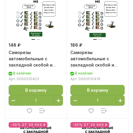
148 ₽
186 ₽
Саморезы
Саморезы
автомобильные с
автомобильные с
закладной скобой и
закладной скобой и
шайбой М5, 20 шт
шайбой М5, 30 шт
В наличии
В наличии
Арт.
0000010423
Арт.
0000010419
В корзину
В корзину
-30% ОТ 50 000 ₽
-30% ОТ 50 000 ₽