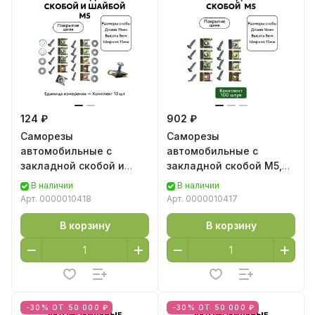
124 ₽
902 ₽
Саморезы
Саморезы
автомобильные с
автомобильные с
закладной скобой и
закладной скобой М5,
шайбой М5, 10 шт
100 шт
В наличии
В наличии
Арт.
0000010418
Арт.
0000010417
В корзину
В корзину
-30% ОТ 50 000 ₽
-30% ОТ 50 000 ₽