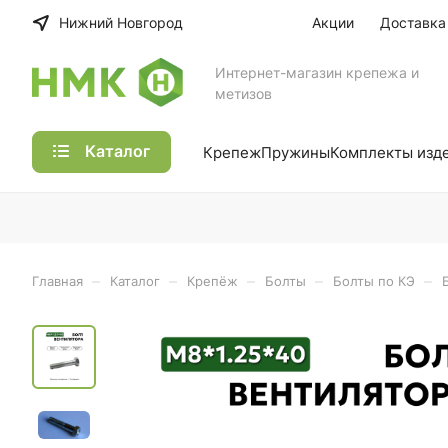
Нижний Новгород
Акции
Доставка
Интернет-магазин крепежа и
метизов
Каталог
Крепеж
Пружины
Комплекты изд
–
–
–
–
–
Главная
Каталог
Крепёж
Болты
Болты по КЭ