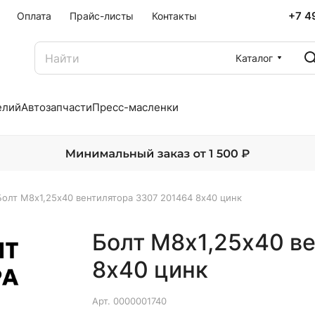
+7 4
Оплата
Прайс-листы
Контакты
Каталог
елий
Автозапчасти
Пресс-масленки
Болт М8х1,25х40 вентилятора 3307 201464 8х40 цинк
Болт М8х1,25х40 в
8х40 цинк
Арт.
0000001740