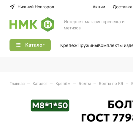
Нижний Новгород
Акции
Доставка
Интернет-магазин крепежа и
метизов
Каталог
Крепеж
Пружины
Комплекты изд
–
–
–
–
–
Главная
Каталог
Крепёж
Болты
Болты по КЭ