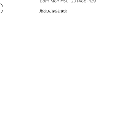
Болт М8*1*50 201488-п29
Все описание