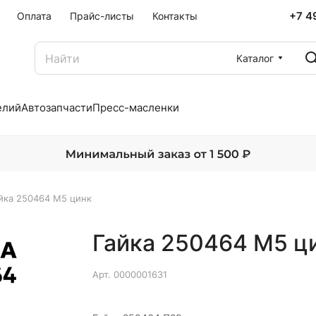
+7 4
Оплата
Прайс-листы
Контакты
Каталог
елий
Автозапчасти
Пресс-масленки
йка 250464 М5 цинк
Гайка 250464 М5 ц
Арт.
0000001631