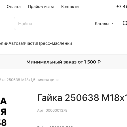
+7 4
Оплата
Прайс-листы
Контакты
Каталог
елий
Автозапчасти
Пресс-масленки
йка 250638 М18х1,5 низкая цинк
Гайка 250638 М18х1
Арт.
0000001378