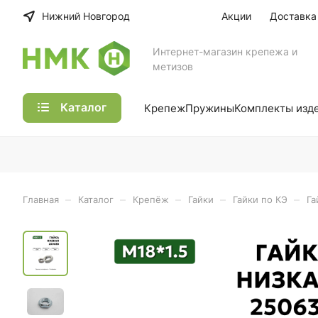
Нижний Новгород
Акции
Доставка
Интернет-магазин крепежа и
метизов
Каталог
Крепеж
Пружины
Комплекты изд
–
–
–
–
–
Главная
Каталог
Крепёж
Гайки
Гайки по КЭ
Га