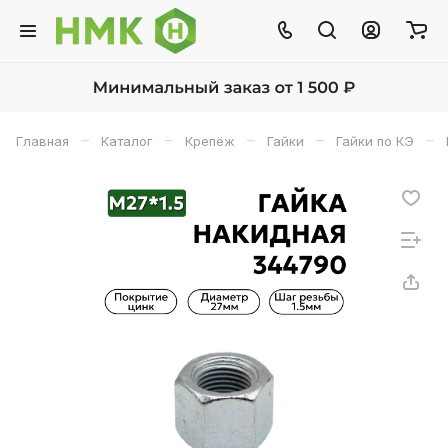
–
–
–
–
–
Главная
Каталог
Крепёж
Гайки
Гайки по КЭ