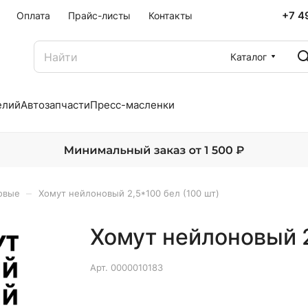
+7 4
Оплата
Прайс-листы
Контакты
Каталог
елий
Автозапчасти
Пресс-масленки
–
овые
Хомут нейлоновый 2,5*100 бел (100 шт)
Хомут нейлоновый 2
Арт.
0000010183