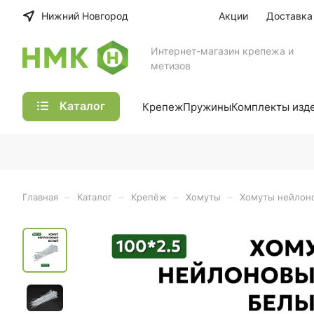
Нижний Новгород
Акции
Доставка
Интернет-магазин крепежа и
метизов
Каталог
Крепеж
Пружины
Комплекты изд
–
–
–
–
Главная
Каталог
Крепёж
Хомуты
Хомуты нейлон