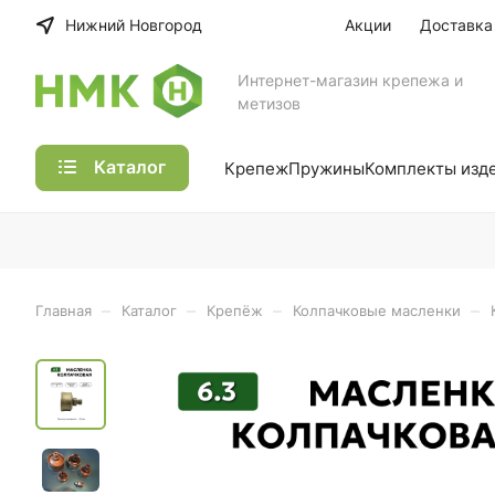
Нижний Новгород
Акции
Доставка
Интернет-магазин крепежа и
метизов
Каталог
Крепеж
Пружины
Комплекты изд
–
–
–
–
Главная
Каталог
Крепёж
Колпачковые масленки