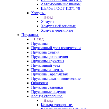
Автомобильные шайбы
Шайбы ГОСТ 11371-78
Хомуты
Назад
Хомуты
Хомуты нейлоновые
Хомуты червячные
Пружины
Назад
Пружины
Пружинный узел конический
Пружина сжатия
Пружины растяжения
Пружины кручения
Пружинный узел
Пружины из ленты
Пружина Тарельчатая
Пружины сжатия конические
Оболочки
Пружина сальника
Пружинные изделия
Кольца стопорные
Назад
Кольца стопорные