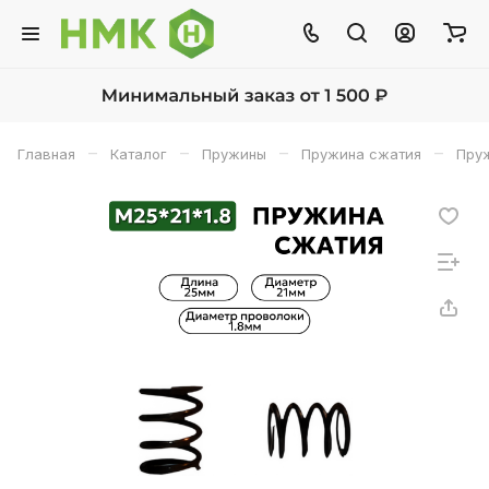
–
–
–
–
Главная
Каталог
Пружины
Пружина сжатия
Пруж