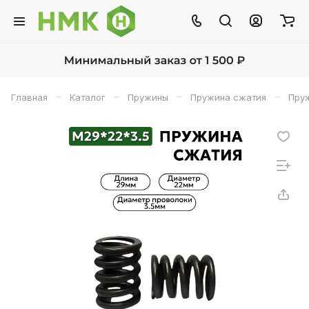
–
–
–
–
Главная
Каталог
Пружины
Пружина сжатия
Пруж