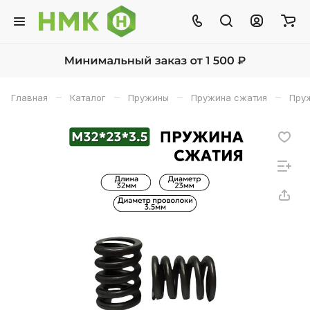
–
–
–
–
Главная
Каталог
Пружины
Пружина сжатия
Пруж