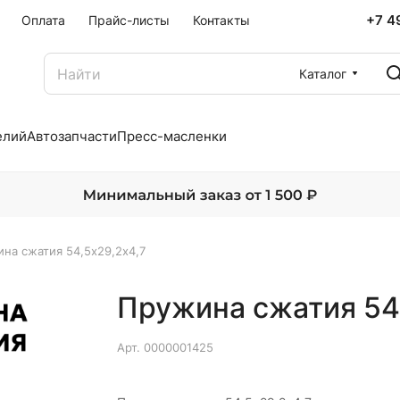
+7 4
Оплата
Прайс-листы
Контакты
Каталог
елий
Автозапчасти
Пресс-масленки
на сжатия 54,5х29,2х4,7
Пружина сжатия 54
Арт.
0000001425