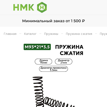
–
–
–
–
Главная
Каталог
Пружины
Пружина сжатия
Пруж