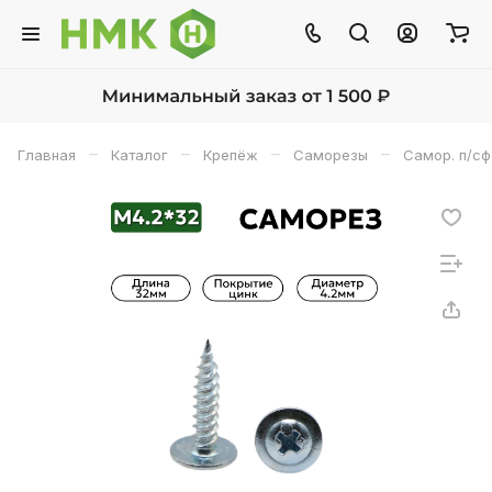
–
–
–
–
Главная
Каталог
Крепёж
Саморезы
Самор. п/сф