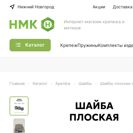
Нижний Новгород
Акции
Доставка
Интернет-магазин крепежа и
метизов
Каталог
Крепеж
Пружины
Комплекты изд
–
–
–
–
Главная
Каталог
Крепёж
Шайбы
Шайбы плоские 